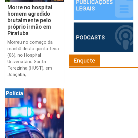
PUBLICAÇÕES
Morre no hospital
LEGAIS
homem agredido
brutalmente pelo
próprio irmão em
Piratuba
PODCASTS
Morreu no começo da
manhã desta quinta-feira
(06), no Hospital
Enquete
Universitário Santa
Terezinha (HUST), em
Joaçaba,...
Polícia