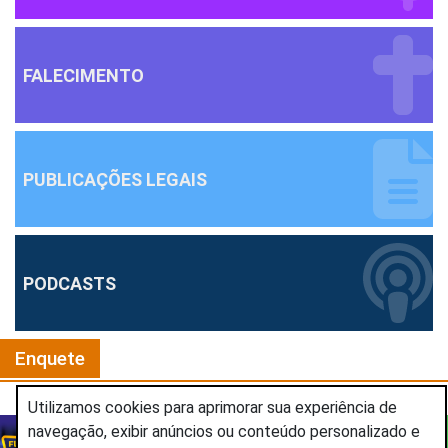
FALECIMENTO
PUBLICAÇÕES LEGAIS
PODCASTS
Enquete
Utilizamos cookies para aprimorar sua experiência de
FLASH BACK 102
navegação, exibir anúncios ou conteúdo personalizado e
OUVIR
As melhores do passado