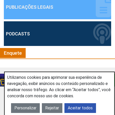
PUBLICAÇÕES LEGAIS
PODCASTS
Enquete
Utilizamos cookies para aprimorar sua experiência de
MADRUGADÃO 102
OUVIR
As melhores da programação
navegação, exibir anúncios ou conteúdo personalizado e
analisar nosso tráfego. Ao clicar em “Aceitar todos”, você
concorda com nosso uso de cookies.
Personalizar
Rejeitar
Aceitar todos