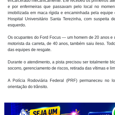
encarcerado mecanicamente. Ele recebeu os primeiros aten
e por enfermeiras que passavam pelo local no momento
imobilizada em maca rígida e encaminhada pela equip
Hospital Universitário Santa Terezinha, com suspeita d
esquerdo.
Os ocupantes do Ford Focus — um homem de 20 anos e um
motorista da carreta, de 40 anos, também saiu ileso. To
das equipes de resgate.
Durante o atendimento, a pista precisou ser totalmente b
socorro, gerenciamento de riscos, retirada das vítimas e li
A Polícia Rodoviária Federal (PRF) permaneceu no lo
orientação do trânsito.