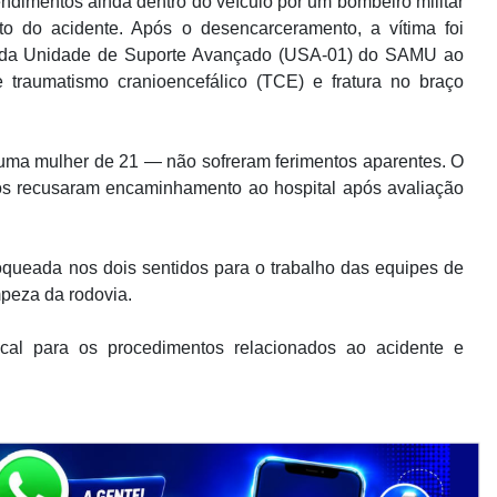
dimentos ainda dentro do veículo por um bombeiro militar
 do acidente. Após o desencarceramento, a vítima foi
e da Unidade de Suporte Avançado (USA-01) do SAMU ao
e traumatismo cranioencefálico (TCE) e fratura no braço
a mulher de 21 — não sofreram ferimentos aparentes. O
dos recusaram encaminhamento ao hospital após avaliação
loqueada nos dois sentidos para o trabalho das equipes de
mpeza da rodovia.
cal para os procedimentos relacionados ao acidente e