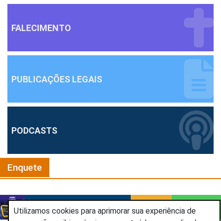
FALECIMENTO
PUBLICAÇÕES LEGAIS
PODCASTS
Enquete
Utilizamos cookies para aprimorar sua experiência de
BOM DIA TRABALHADOR
OUVIR